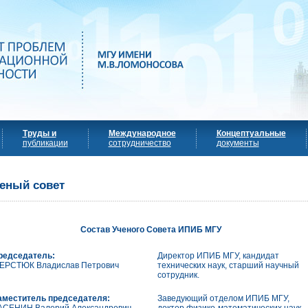
Труды и
Международное
Концептуальные
публикации
сотрудничество
документы
еный совет
Состав Ученого Совета ИПИБ МГУ
редседатель:
Директор ИПИБ МГУ, кандидат
ЕРСТЮК Владислав Петрович
технических наук, старший научный
сотрудник.
аместитель председателя:
Заведующий отделом ИПИБ МГУ,