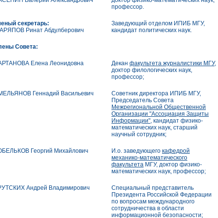
АСЕНИН Валерий Александрович
доктор физико-математических наук,
профессор.
ченый секретарь:
Заведующий отделом ИПИБ МГУ,
АРЯПОВ Ринат Абдулберович
кандидат политических наук.
лены Совета:
АРТАНОВА Елена Леонидовна
Декан
факультета журналистики МГУ
,
доктор филологических наук,
профессор;
МЕЛЬЯНОВ Геннадий Васильевич
Советник директора ИПИБ МГУ,
Председатель Совета
Межрегиональной Общественной
Организации "Ассоциация Защиты
Информации"
, кандидат физико-
математических наук, старший
научный сотрудник;
ОБЕЛЬКОВ Георгий Михайлович
И.о. заведующего
кафедрой
механико-математического
факультета
МГУ, доктор физико-
математических наук, профессор;
РУТСКИХ Андрей Владимирович
Специальный представитель
Президента Российской Федерации
по вопросам международного
сотрудничества в области
информационной безопасности;