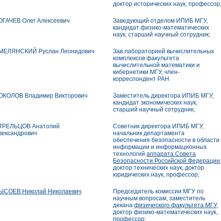
доктор исторических наук, профессор
ОГАЧЕВ Олег Алексеевич
Заведующий отделом ИПИБ МГУ,
кандидат физико-математических
наук, старший научный сотрудник;
МЕЛЯНСКИЙ Руслан Леонидович
Зав.лабораторией вычислительных
комплексов факультета
вычислительной математики и
кибернетики МГУ, член-
корреспондент РАН
ОКОЛОВ Владимир Викторович
Заместитель директора ИПИБ МГУ,
кандидат экономических наук,
старший научный сотрудник;
ТРЕЛЬЦОВ Анатолий
Советник директора ИПИБ МГУ,
лександрович
начальник департамента
обеспечения безопасности в области
информации и информационных
технологий
аппарата Совета
Безопасности Российской Федерации
доктор технических наук, доктор
юридических наук, профессор;
ЫСОЕВ Николай Николаевич
Председатель комиссии МГУ по
научным вопросам, заместитель
декана
физического факультета МГУ
,
доктор физико-математических наук,
профессор;