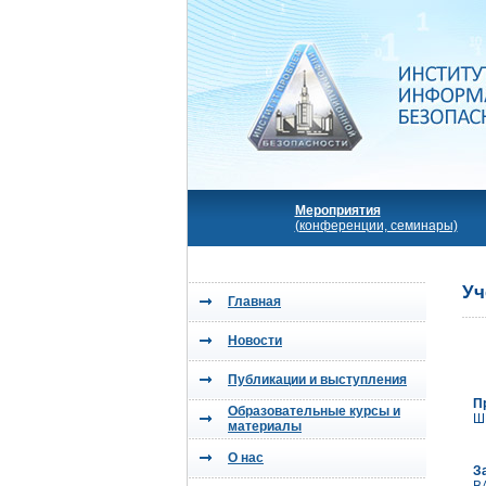
Мероприятия
(конференции, семинары)
Уч
Главная
Новости
Публикации и выступления
П
Образовательные курсы и
Ш
материалы
О нас
З