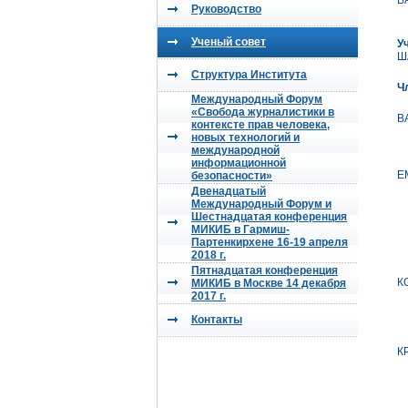
В
Руководство
Ученый совет
У
Ш
Структура Института
Ч
Международный Форум
«Свобода журналистики в
В
контексте прав человека,
новых технологий и
международной
информационной
Е
безопасности»
Двенадцатый
Международный Форум и
Шестнадцатая конференция
МИКИБ в Гармиш-
Партенкирхене 16-19 апреля
2018 г.
Пятнадцатая конференция
К
МИКИБ в Москве 14 декабря
2017 г.
Контакты
К